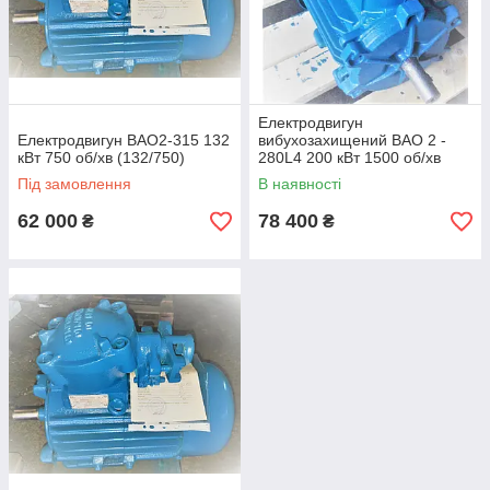
Електродвигун
Електродвигун ВАО2-315 132
вибухозахищений ВАО 2 -
кВт 750 об/хв (132/750)
280L4 200 кВт 1500 об/хв
Під замовлення
В наявності
62 000
78 400
₴
₴