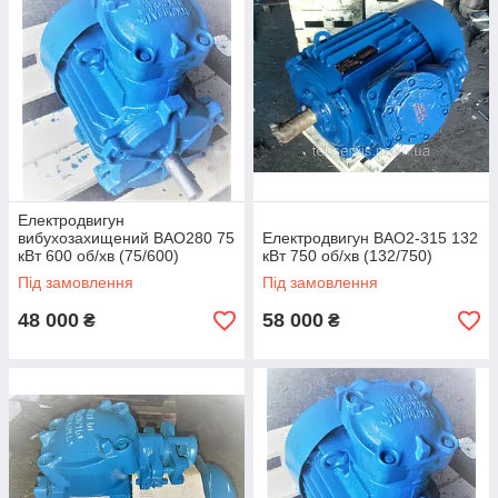
Електродвигун
вибухозахищений ВАО280 75
Електродвигун ВАО2-315 132
кВт 600 об/хв (75/600)
кВт 750 об/хв (132/750)
Під замовлення
Під замовлення
48 000
58 000
₴
₴