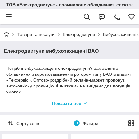
ТОВ «Електродвигун» - промислове обладнання: електродв
Товари та послуги
Електродвигуни
Вибухозахищені 
Електродвигуни вибухозахищені ВАО
Потрібні вибухозахищені електродвигуни? Замовляйте
обладнання з короткозамкненим ротором типу ВАО магазині
«Техсервіс». Оптово-роздрібний онлайн-маркет пропонує
високоякісну продукцію зі знижками на вигідних для покупців
умовах.
Показати все
Електродвигуни ВАО з
короткозамкненим ротором
Сортування
0
Фільтри
Если вы ищите электродвигатели для постоянной работы