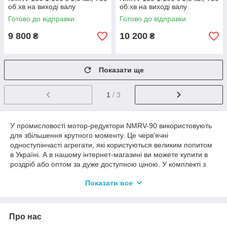
об.хв на виході валу
об.хв на виході валу
редуктора 7,5 про.хв
редуктора 7,5 про.хв
Готово до відправки
Готово до відправки
9 800
10 200
₴
₴
Показати ще
1
/ 3
У промисловості мотор-редуктори NMRV-90 використовують
для збільшення крутного моменту. Це черв'ячні
одноступінчасті агрегати, які користуються великим попитом
в Україні. А в нашому інтернет-магазині ви можете купити в
роздріб або оптом за дуже доступною ціною. У комплекті з
редуктором йдуть електромотори серії «АІР», потужність яких
Показати все
досягає 5,5 кВт. Серед більш ніж ста моделей механізмів ви
легко підберете обладнання під конкретні умови
використання.
Про нас