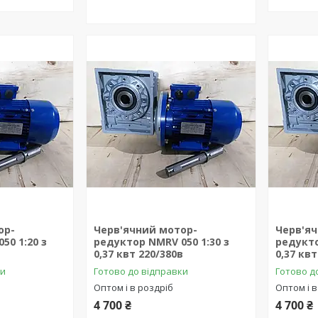
ор-
Черв'ячний мотор-
Черв'я
50 1:20 з
редуктор NMRV 050 1:30 з
редукто
в
0,37 квт 220/380в
0,37 квт
ки
Готово до відправки
Готово д
Оптом і в роздріб
Оптом і в
4 700 ₴
4 700 ₴