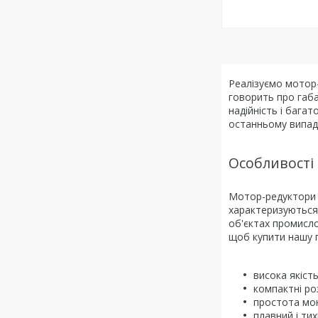
Реалізуємо мотор-
говорить про габа
надійність і бага
останньому випадк
Особливості
Мотор-редуктори N
характеризуються
об'єктах промисло
щоб купити нашу 
висока якість
компактні роз
простота мон
плавний і ти