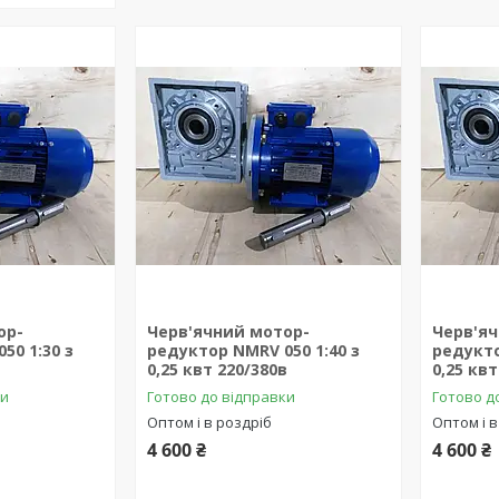
ор-
Черв'ячний мотор-
Черв'я
50 1:30 з
редуктор NMRV 050 1:40 з
редукто
в
0,25 квт 220/380в
0,25 квт
ки
Готово до відправки
Готово д
Оптом і в роздріб
Оптом і в
4 600 ₴
4 600 ₴