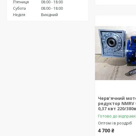
Пʼятниця
08:00
18:00
Субота
08:00
18:00
Неділя
Вихідний
Черв'ячний мот
редуктор NMRV 0
0,37 квт 220/380
Готово до відправ
Оптом і в роздріб
4 700 ₴