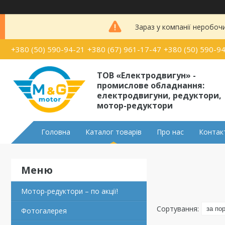
Зараз у компанії неробоч
+380 (50) 590-94-21
+380 (67) 961-17-47
+380 (50) 590-9
ТОВ «Електродвигун» -
промислове обладнання:
електродвигуни, редуктори,
мотор-редуктори
Головна
Каталог товарів
Про нас
Контак
Мотор-редуктори – по акції!
Фотогалерея