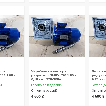
ор-
Черв'ячний мотор-
Черв'я
50 1:60 з
редуктор NMRV 050 1:80 з
редукто
в
0,18 квт 220/380в
0,25 квт
ки
Готово до відправки
Готово д
Оптом і в роздріб
Оптом і в
4 600 ₴
4 600 ₴