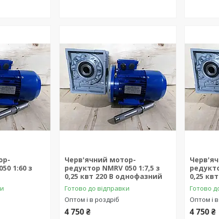
ор-
Черв'ячний мотор-
Черв'я
50 1:60 з
редуктор NMRV 050 1:7,5 з
редукто
в
0,25 квт 220 В однофазний
0,25 кв
ки
Готово до відправки
Готово д
Оптом і в роздріб
Оптом і в
4 750 ₴
4 750 ₴