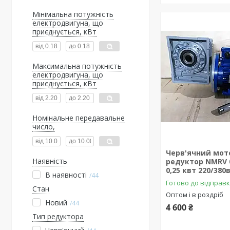
Мінімальна потужність
електродвигуна, що
приєднується, кВт
Максимальна потужність
електродвигуна, що
приєднується, кВт
Номінальне передавальне
число,
Черв'ячний мот
Наявність
редуктор NMRV 0
0,25 квт 220/380
В наявності
44
Готово до відправ
Стан
Оптом і в роздріб
Новий
44
4 600 ₴
Тип редуктора