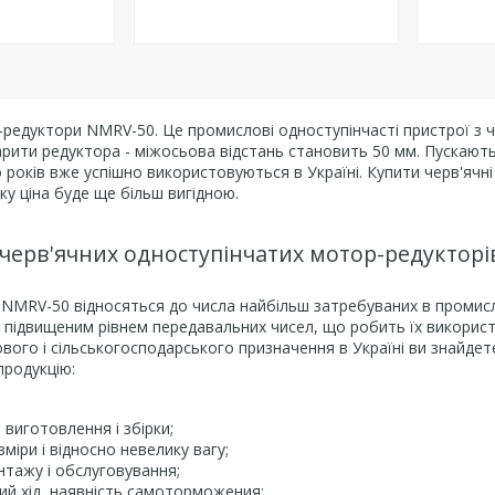
редуктори NMRV-50. Це промислові одноступінчасті пристрої з 
рити редуктора - міжосьова відстань становить 50 мм. Пускають 
то років вже успішно використовуються в Україні. Купити черв'ячн
у ціна буде ще більш вигідною.
 черв'ячних одноступінчатих мотор-редуктор
MRV-50 відносяться до числа найбільш затребуваних в промислов
 підвищеним рівнем передавальних чисел, що робить їх викорис
вого і сільськогосподарського призначення в Україні ви знайдет
продукцію:
 виготовлення і збірки;
міри і відносно невелику вагу;
тажу і обслуговування;
хий хід, наявність самоторможения;