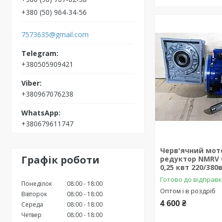
+380 (50) 964-34-56
7573635@gmail.com
+380505909421
+380967076238
+380679611747
Черв'ячний мот
Графік роботи
редуктор NMRV 0
0,25 квт 220/380
Готово до відправ
Понеділок
08:00
18:00
Оптом і в роздріб
Вівторок
08:00
18:00
4 600 ₴
Середа
08:00
18:00
Четвер
08:00
18:00