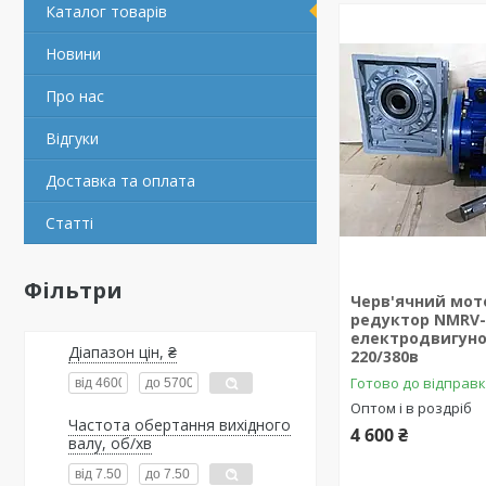
Каталог товарів
Новини
Про нас
Відгуки
Доставка та оплата
Статті
Фільтри
Черв'ячний мот
редуктор NMRV-5
електродвигуно
Діапазон цін, ₴
220/380в
Готово до відправ
Оптом і в роздріб
Частота обертання вихідного
4 600 ₴
валу, об/хв