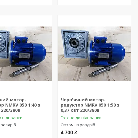
чний мотор-
Черв'ячний мотор-
р NMRV 050 1:40 з
редуктор NMRV 050 1:50 з
 220/380в
0,37 квт 220/380в
о відправки
Готово до відправки
 роздріб
Оптом і в роздріб
4 700 ₴