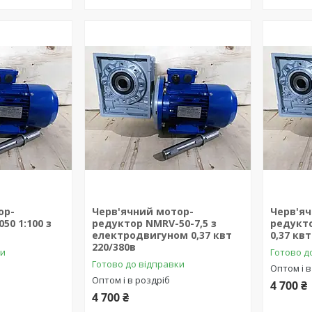
ор-
Черв'ячний мотор-
Черв'я
50 1:100 з
редуктор NMRV-50-7,5 з
редукто
в
електродвигуном 0,37 квт
0,37 квт
220/380в
ки
Готово д
Готово до відправки
Оптом і в
Оптом і в роздріб
4 700 ₴
4 700 ₴