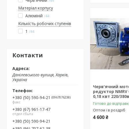
Черв'ячний
44
Матеріал корпусу
Алюміній
44
Кількість робочих ступенів
1
44
Контакти
Данілевського вулиця, Харків,
Україна
Черв'ячний мот
редуктор NMRV 0
0,18 квт 220/380
+380 (50) 590-94-21
0967076238
факс
Готово до відправ
+380 (67) 961-17-47
Оптом і в роздріб
отдел сбыта
4 600 ₴
+380 (50) 590-94-21
+380 (96) 707-62-38