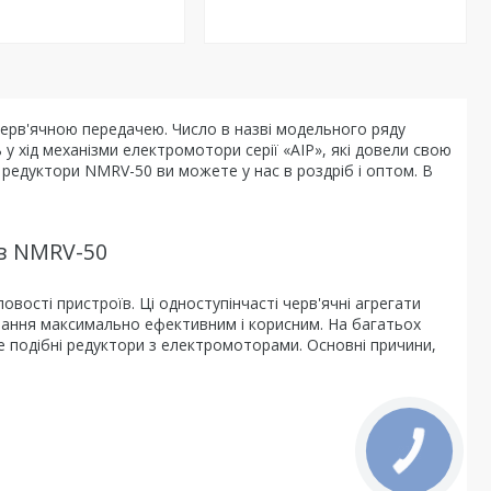
черв'ячною передачею. Число в назві модельного ряду
у хід механізми електромотори серії «АІР», які довели свою
і редуктори NMRV-50 ви можете у нас в роздріб і оптом. В
ів NMRV-50
ості пристроїв. Ці одноступінчасті черв'ячні агрегати
тання максимально ефективним і корисним. На багатьох
е подібні редуктори з електромоторами. Основні причини,