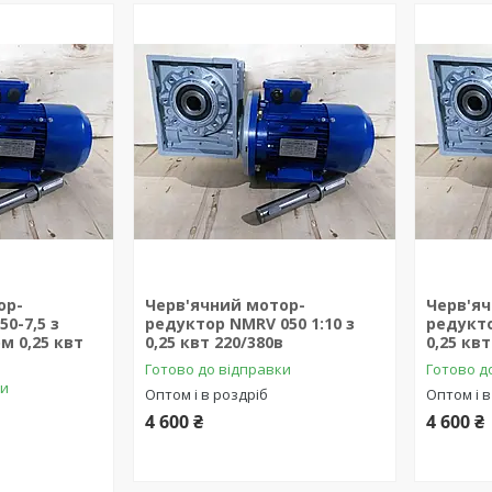
ор-
Черв'ячний мотор-
Черв'я
0-7,5 з
редуктор NMRV 050 1:10 з
редукто
м 0,25 квт
0,25 квт 220/380в
0,25 квт
Готово до відправки
Готово д
ки
Оптом і в роздріб
Оптом і в
4 600 ₴
4 600 ₴